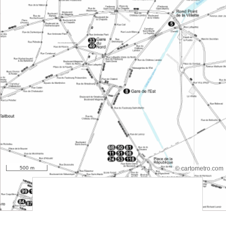
500 m
© cartometro.com
srfsdf