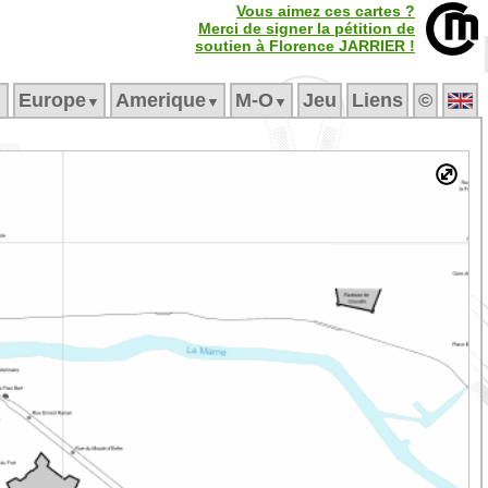
Vous aimez ces cartes ?
Merci de signer la pétition de
soutien à Florence JARRIER !
Europe
Amerique
M‑O
Jeu
Liens
©
▼
▼
▼
▼