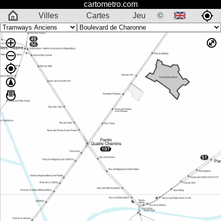
cartometro.com
Villes
Cartes
Jeu
©