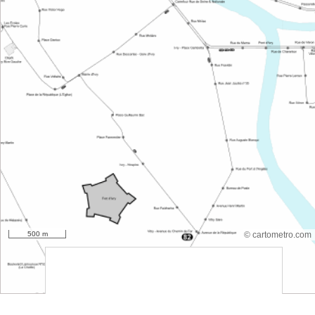
500 m
© cartometro.com
srfsdf