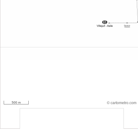
500 m
© cartometro.com
srfsdf