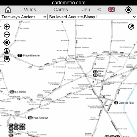
cartometro.com
Villes
Cartes
Jeu
©