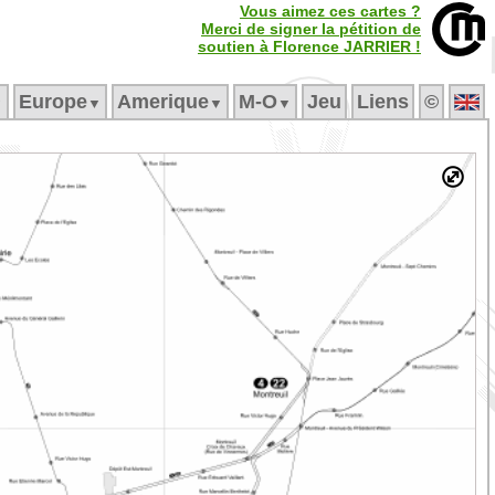
Vous aimez ces cartes ?
Merci de signer la pétition de
soutien à Florence JARRIER !
Europe
Amerique
M‑O
Jeu
Liens
©
▼
▼
▼
▼