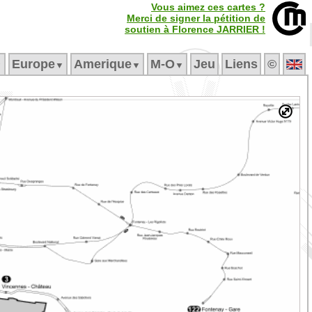
Vous aimez ces cartes ?
Merci de signer la pétition de
soutien à Florence JARRIER !
Europe
Amerique
M‑O
Jeu
Liens
©
▼
▼
▼
▼