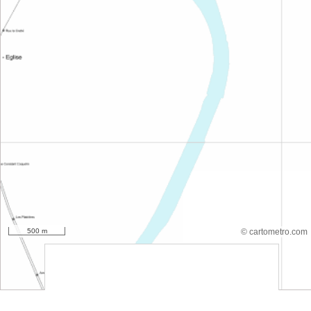
500 m
© cartometro.com
srfsdf