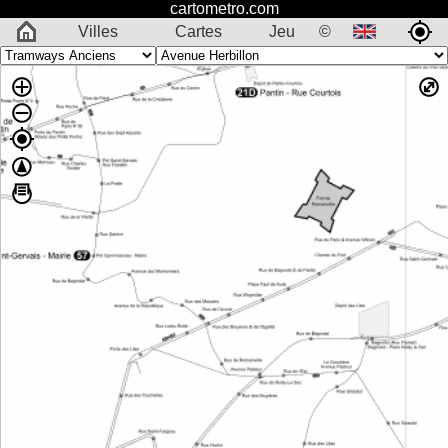
cartometro.com
Villes
Cartes
Jeu
©