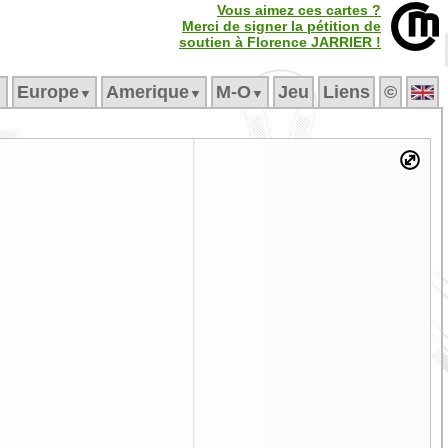
Vous aimez ces cartes ?
Merci de signer la pétition de
soutien à Florence JARRIER !
Europe
Amerique
M‑O
Jeu
Liens
©
▼
▼
▼
▼