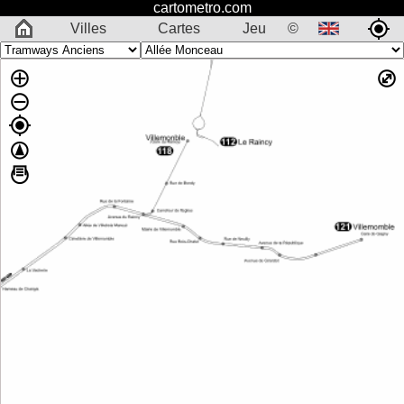
cartometro.com
Villes
Cartes
Jeu
©