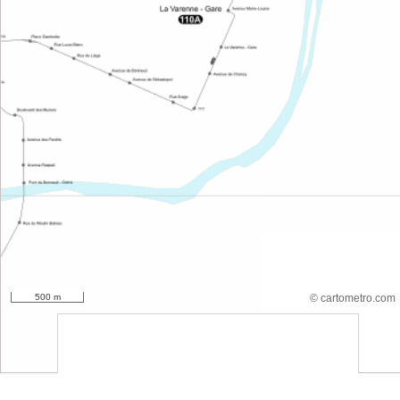
500 m
© cartometro.com
srfsdf