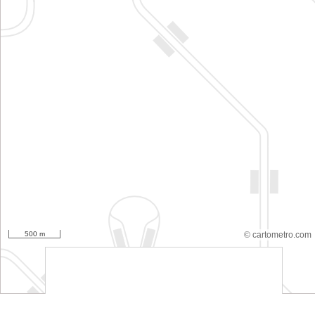
500 m
© cartometro.com
srfsdf