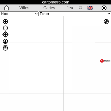
cartometro.com
Villes
Cartes
Jeu
©