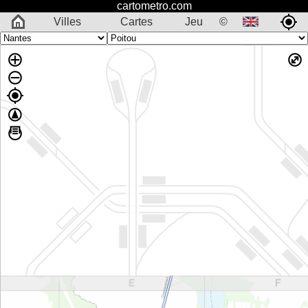
cartometro.com
Villes
Cartes
Jeu
©