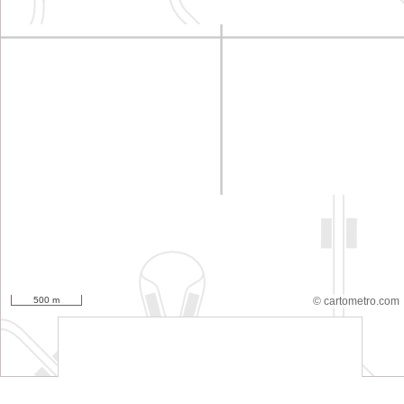
500 m
© cartometro.com
srfsdf