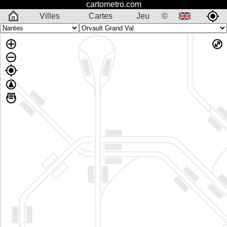
cartometro.com
Villes
Cartes
Jeu
©