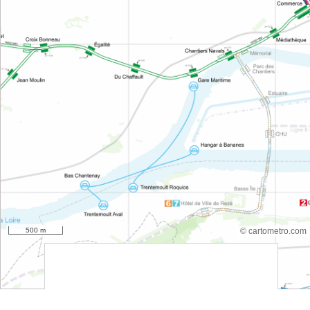
500 m
© cartometro.com
srfsdf