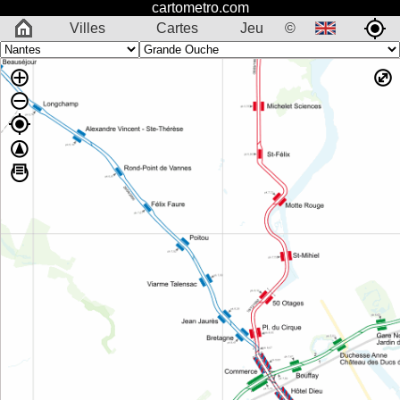
cartometro.com
Villes
Cartes
Jeu
©