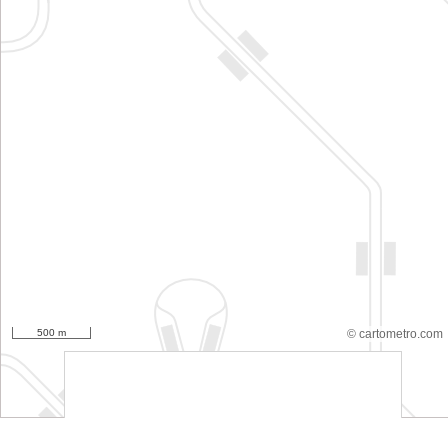
500 m
© cartometro.com
srfsdf