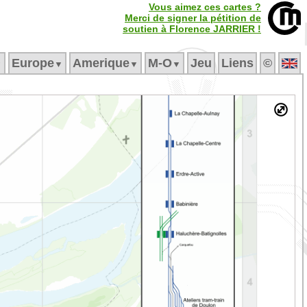
Vous aimez ces cartes ?
Merci de signer la pétition de
soutien à Florence JARRIER !
Europe
Amerique
M‑O
Jeu
Liens
©
▼
▼
▼
▼