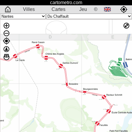
cartometro.com
Villes
Cartes
Jeu
©