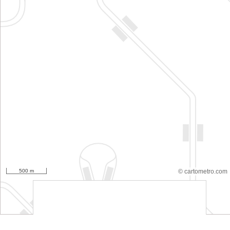
500 m
© cartometro.com
srfsdf