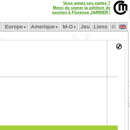
Vous aimez ces cartes ?
Merci de signer la pétition de
soutien à Florence JARRIER !
Europe
Amerique
M‑O
Jeu
Liens
©
▼
▼
▼
▼