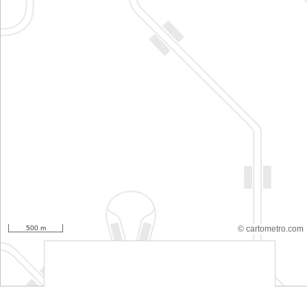
500 m
© cartometro.com
srfsdf