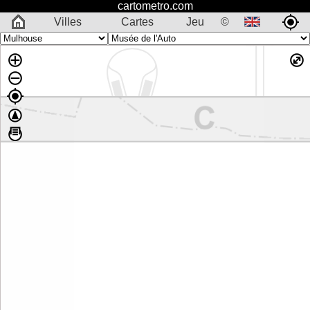
cartometro.com
Villes
Cartes
Jeu
©