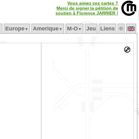
Vous aimez ces cartes ?
Merci de signer la pétition de
soutien à Florence JARRIER !
Europe
Amerique
M‑O
Jeu
Liens
©
▼
▼
▼
▼