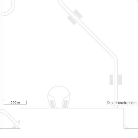
500 m
© cartometro.com
srfsdf