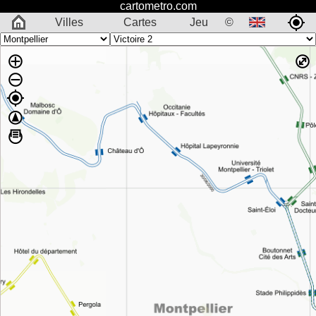
cartometro.com
Villes
Cartes
Jeu
©