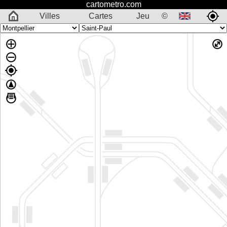
cartometro.com
Villes
Cartes
Jeu
©