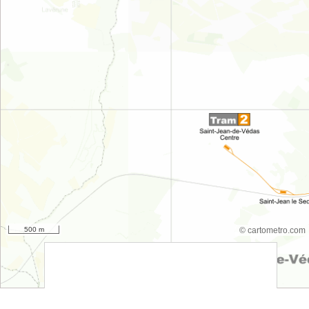
500 m
© cartometro.com
srfsdf