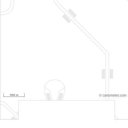
500 m
© cartometro.com
srfsdf