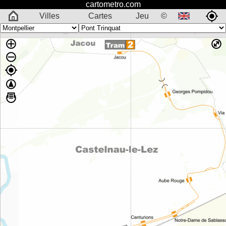
cartometro.com
Villes
Cartes
Jeu
©