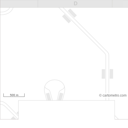
500 m
© cartometro.com
srfsdf