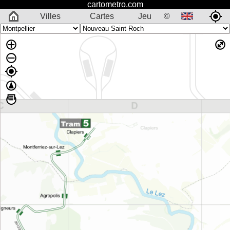
cartometro.com
Villes
Cartes
Jeu
©