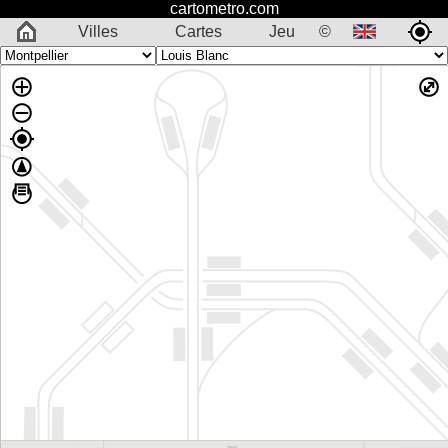
cartometro.com
Villes
Cartes
Jeu
©