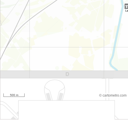
500 m
© cartometro.com
srfsdf