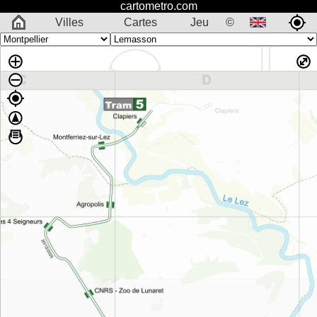
cartometro.com
Villes
Cartes
Jeu
©