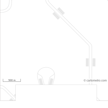
500 m
© cartometro.com
srfsdf