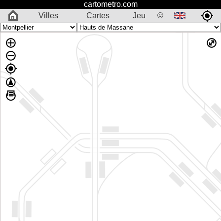
cartometro.com
Villes
Cartes
Jeu
©