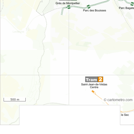
500 m
© cartometro.com
srfsdf