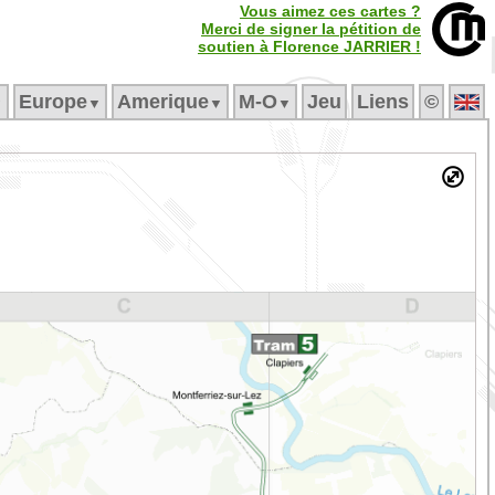
Vous aimez ces cartes ?
Merci de signer la pétition de
soutien à Florence JARRIER !
Europe
Amerique
M‑O
Jeu
Liens
©
▼
▼
▼
▼