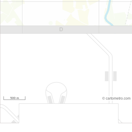
500 m
© cartometro.com
srfsdf