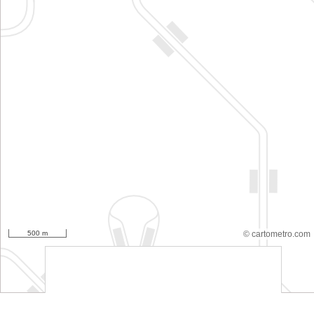
500 m
© cartometro.com
srfsdf