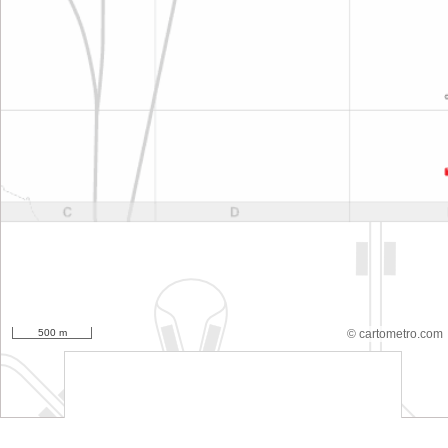
500 m
© cartometro.com
srfsdf