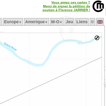
Vous aimez ces cartes ?
Merci de signer la pétition de
soutien à Florence JARRIER !
Europe
Amerique
M‑O
Jeu
Liens
©
▼
▼
▼
▼