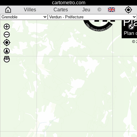
cartometro.com
Villes
Cartes
Jeu
©