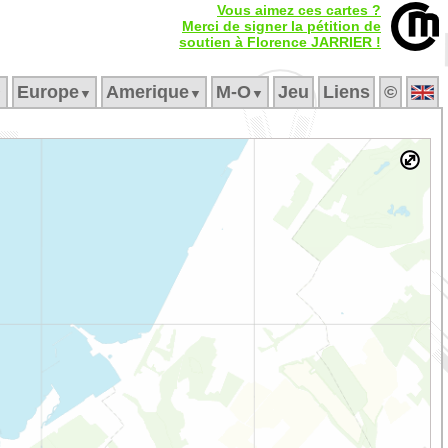
Vous aimez ces cartes ?
Merci de signer la pétition de
soutien à Florence JARRIER !
Europe
Amerique
M‑O
Jeu
Liens
©
▼
▼
▼
▼