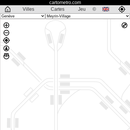
cartometro.com
Villes
Cartes
Jeu
©