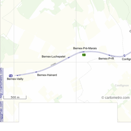
500 m
© cartometro.com
srfsdf