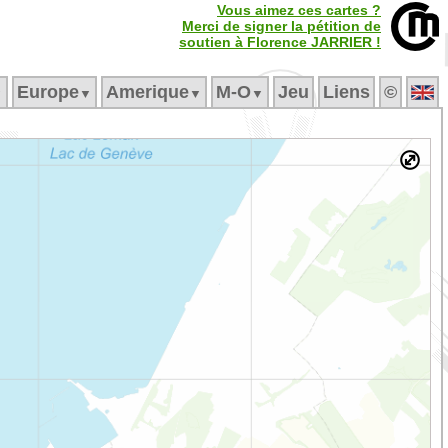
Vous aimez ces cartes ?
Merci de signer la pétition de
soutien à Florence JARRIER !
Europe
Amerique
M‑O
Jeu
Liens
©
▼
▼
▼
▼