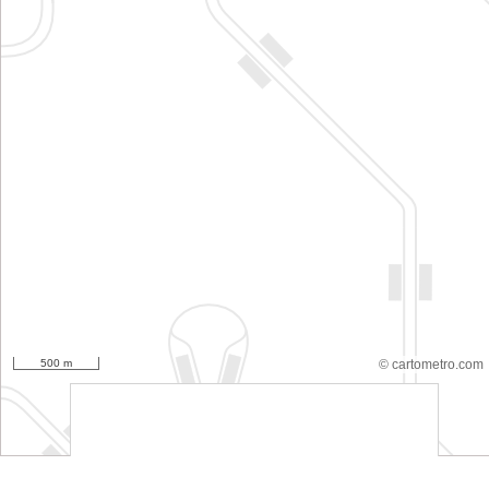
500 m
© cartometro.com
srfsdf