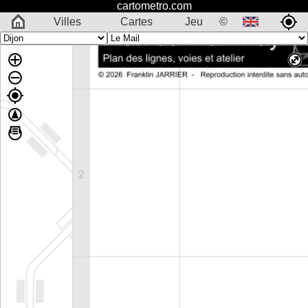
cartometro.com
Villes
Cartes
Jeu
©