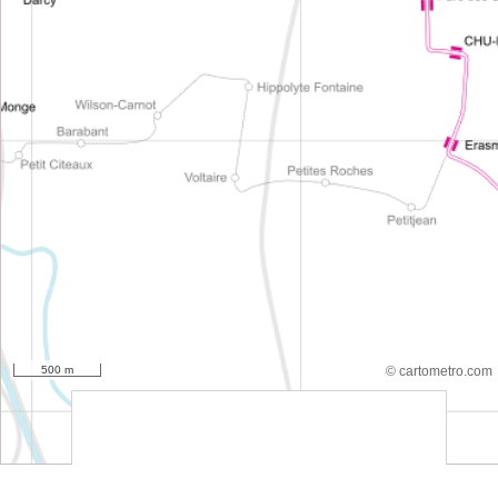
500 m
© cartometro.com
srfsdf