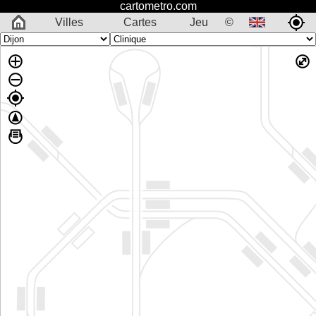
cartometro.com
Villes
Cartes
Jeu
©