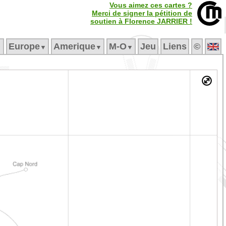
Vous aimez ces cartes ?
Merci de signer la pétition de
soutien à Florence JARRIER !
Europe
Amerique
M‑O
Jeu
Liens
©
▼
▼
▼
▼