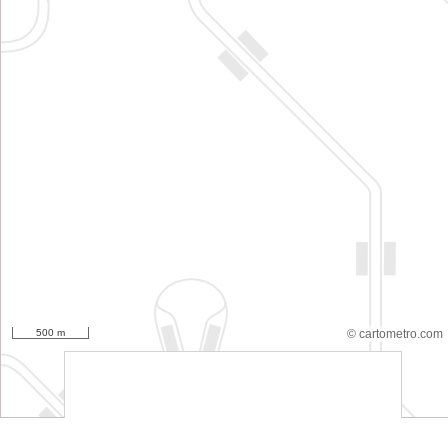
500 m
© cartometro.com
srfsdf