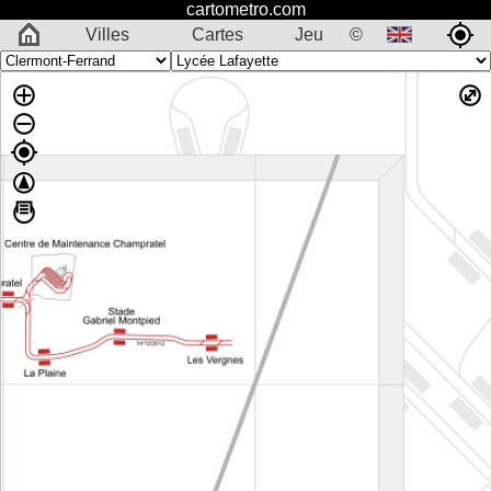
cartometro.com
Villes
Cartes
Jeu
©