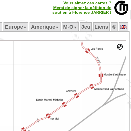
Vous aimez ces cartes ?
Merci de signer la pétition de
soutien à Florence JARRIER !
Europe
Amerique
M‑O
Jeu
Liens
©
▼
▼
▼
▼