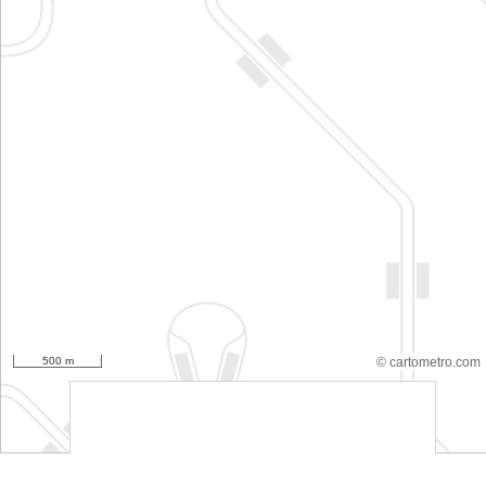
500 m
© cartometro.com
srfsdf