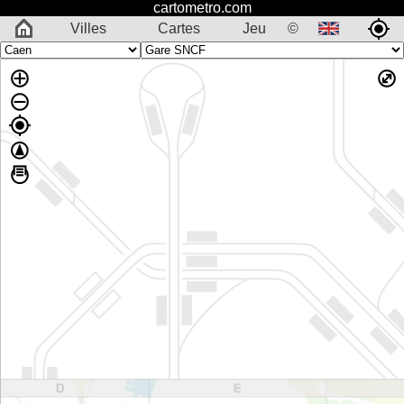
cartometro.com
Villes
Cartes
Jeu
©