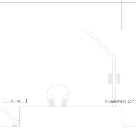
500 m
© cartometro.com
srfsdf