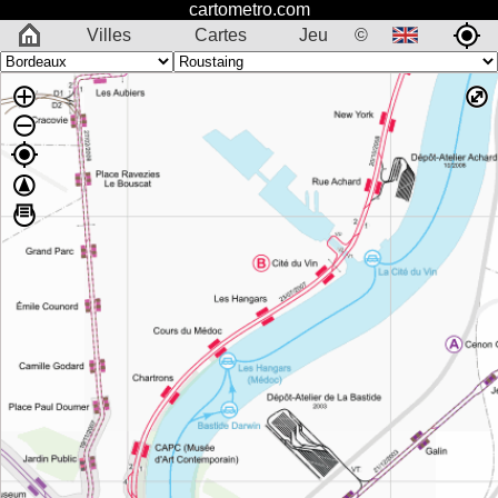
cartometro.com
Villes
Cartes
Jeu
©