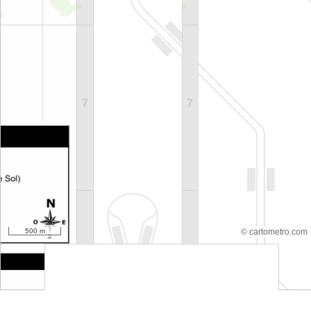
500 m
© cartometro.com
srfsdf