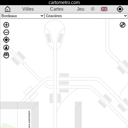
cartometro.com
Villes
Cartes
Jeu
©