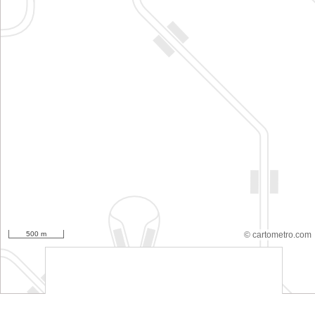
500 m
© cartometro.com
srfsdf