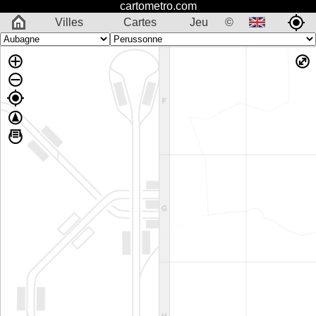
cartometro.com
Villes
Cartes
Jeu
©