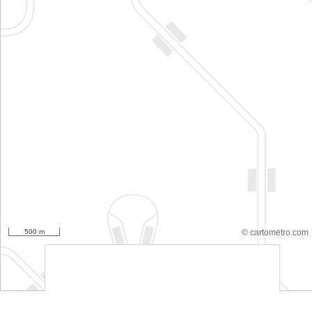
500 m
© cartometro.com
srfsdf