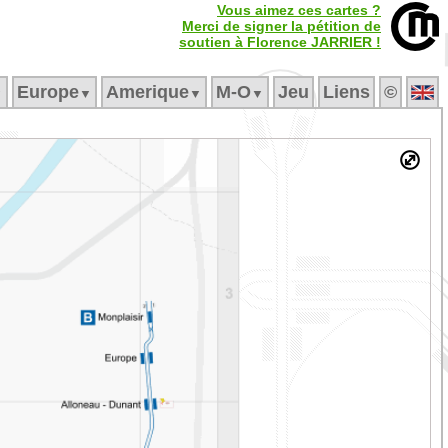
Vous aimez ces cartes ?
Merci de signer la pétition de
soutien à Florence JARRIER !
Europe
Amerique
M‑O
Jeu
Liens
©
▼
▼
▼
▼