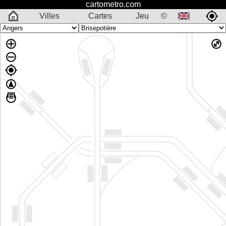
cartometro.com
Villes
Cartes
Jeu
©