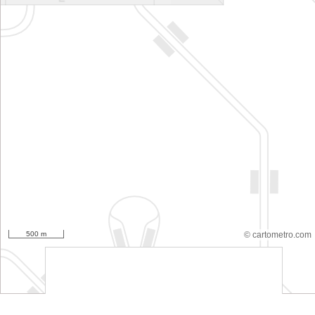
500 m
© cartometro.com
srfsdf