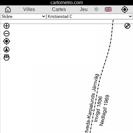
cartometro.com
Villes
Cartes
Jeu
©