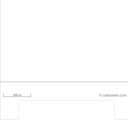
500 m
© cartometro.com
srfsdf