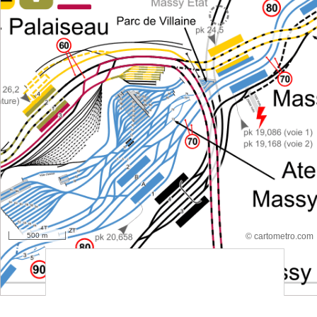
500 m
© cartometro.com
srfsdf