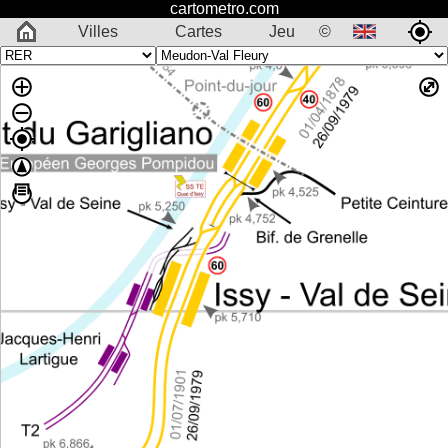
cartometro.com
Villes
Cartes
Jeu
©