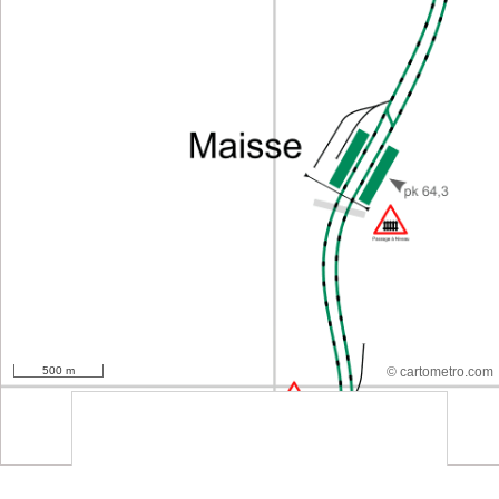
500 m
© cartometro.com
srfsdf