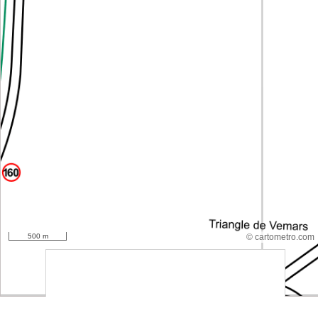
500 m
© cartometro.com
srfsdf