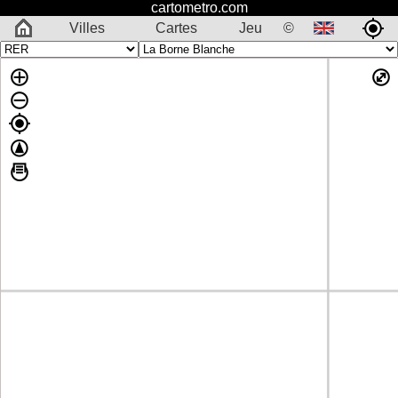
cartometro.com
Villes
Cartes
Jeu
©